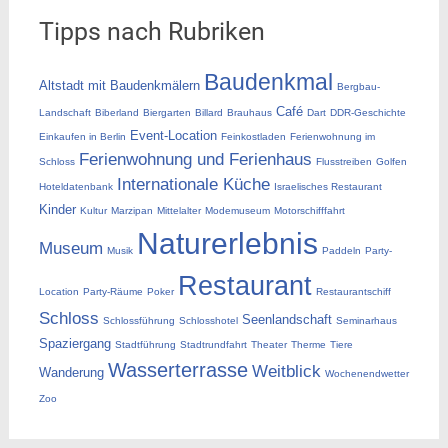
Tipps nach Rubriken
Baudenkmal
Altstadt mit Baudenkmälern
Bergbau-
Café
Landschaft
Biberland
Biergarten
Billard
Brauhaus
Dart
DDR-Geschichte
Event-Location
Einkaufen in Berlin
Feinkostladen
Ferienwohnung im
Ferienwohnung und Ferienhaus
Schloss
Flusstreiben
Golfen
Internationale Küche
Hoteldatenbank
Israelisches Restaurant
Kinder
Kultur
Marzipan
Mittelalter
Modemuseum
Motorschifffahrt
Naturerlebnis
Museum
Musik
Paddeln
Party-
Restaurant
Location
Party-Räume
Poker
Restaurantschiff
Schloss
Seenlandschaft
Schlossführung
Schlosshotel
Seminarhaus
Spaziergang
Stadtführung
Stadtrundfahrt
Theater
Therme
Tiere
Wasserterrasse
Weitblick
Wanderung
Wochenendwetter
Zoo