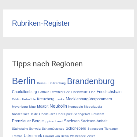
Rubriken-Register
Tipps nach Regionen
Berlin
Brandenburg
Bernau
Boitzenburg
Friedrichshain
Charlottenburg
Cottbus
Drewitzer See
Eberswalde
Elbe
Mecklenburg-Vorpommern
Kreuzberg
Görlitz
Hellmühle
Lanke
Neukölln
Moabit
Meyenburg
Mitte
Neuruppin
Niederlausitz
Nossentiner Heide
Oberlausitz
Oder-Spree-Seengebiet
Potsdam
Prenzlauer Berg
Sachsen
Sachsen-Anhalt
Ruppiner Land
Schöneberg
Sächsische Schweiz
Scharmützelsee
Strausberg
Tiergarten
Uckermark
Trampe
Umland von Berlin
Weißensee
Zielitz