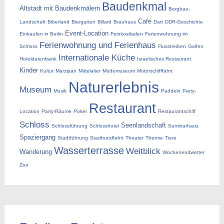
Baudenkmal
Altstadt mit Baudenkmälern
Bergbau-
Café
Landschaft
Biberland
Biergarten
Billard
Brauhaus
Dart
DDR-Geschichte
Event-Location
Einkaufen in Berlin
Feinkostladen
Ferienwohnung im
Ferienwohnung und Ferienhaus
Schloss
Flusstreiben
Golfen
Internationale Küche
Hoteldatenbank
Israelisches Restaurant
Kinder
Kultur
Marzipan
Mittelalter
Modemuseum
Motorschifffahrt
Naturerlebnis
Museum
Musik
Paddeln
Party-
Restaurant
Location
Party-Räume
Poker
Restaurantschiff
Schloss
Seenlandschaft
Schlossführung
Schlosshotel
Seminarhaus
Spaziergang
Stadtführung
Stadtrundfahrt
Theater
Therme
Tiere
Wasserterrasse
Weitblick
Wanderung
Wochenendwetter
Zoo