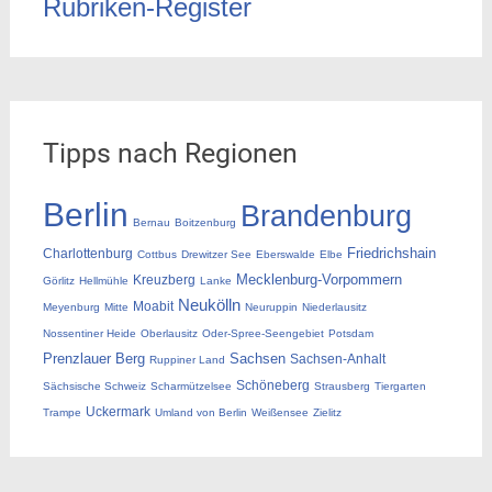
Rubriken-Register
Tipps nach Regionen
Berlin
Brandenburg
Bernau
Boitzenburg
Friedrichshain
Charlottenburg
Cottbus
Drewitzer See
Eberswalde
Elbe
Mecklenburg-Vorpommern
Kreuzberg
Görlitz
Hellmühle
Lanke
Neukölln
Moabit
Meyenburg
Mitte
Neuruppin
Niederlausitz
Nossentiner Heide
Oberlausitz
Oder-Spree-Seengebiet
Potsdam
Prenzlauer Berg
Sachsen
Sachsen-Anhalt
Ruppiner Land
Schöneberg
Sächsische Schweiz
Scharmützelsee
Strausberg
Tiergarten
Uckermark
Trampe
Umland von Berlin
Weißensee
Zielitz