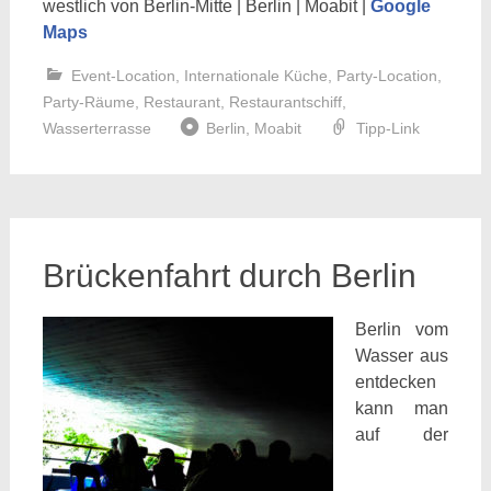
westlich von Berlin-Mitte | Berlin | Moabit |
Google
Maps
Event-Location
,
Internationale Küche
,
Party-Location
,
Party-Räume
,
Restaurant
,
Restaurantschiff
,
Wasserterrasse
Berlin
,
Moabit
Tipp-Link
Brückenfahrt durch Berlin
Berlin vom
Wasser aus
entdecken
kann man
auf der