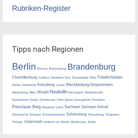
Rubriken-Register
Tipps nach Regionen
Berlin
Brandenburg
Bernau
Boitzenburg
Friedrichshain
Charlottenburg
Cottbus
Drewitzer See
Eberswalde
Elbe
Mecklenburg-Vorpommern
Kreuzberg
Görlitz
Hellmühle
Lanke
Neukölln
Moabit
Meyenburg
Mitte
Neuruppin
Niederlausitz
Nossentiner Heide
Oberlausitz
Oder-Spree-Seengebiet
Potsdam
Prenzlauer Berg
Sachsen
Sachsen-Anhalt
Ruppiner Land
Schöneberg
Sächsische Schweiz
Scharmützelsee
Strausberg
Tiergarten
Uckermark
Trampe
Umland von Berlin
Weißensee
Zielitz