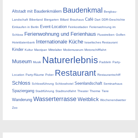
Baudenkmal
Altstadt mit Baudenkmälern
Bergbau-
Café
Landschaft
Biberland
Biergarten
Billard
Brauhaus
Dart
DDR-Geschichte
Event-Location
Einkaufen in Berlin
Feinkostladen
Ferienwohnung im
Ferienwohnung und Ferienhaus
Schloss
Flusstreiben
Golfen
Internationale Küche
Hoteldatenbank
Israelisches Restaurant
Kinder
Kultur
Marzipan
Mittelalter
Modemuseum
Motorschifffahrt
Naturerlebnis
Museum
Musik
Paddeln
Party-
Restaurant
Location
Party-Räume
Poker
Restaurantschiff
Schloss
Seenlandschaft
Schlossführung
Schlosshotel
Seminarhaus
Spaziergang
Stadtführung
Stadtrundfahrt
Theater
Therme
Tiere
Wasserterrasse
Weitblick
Wanderung
Wochenendwetter
Zoo